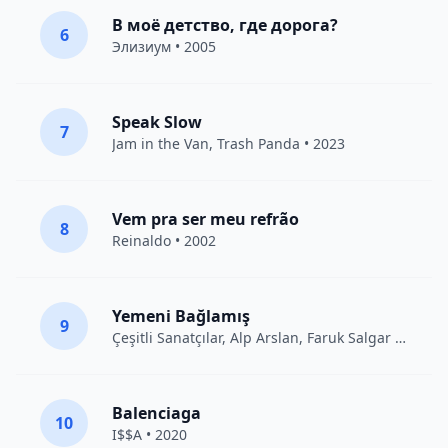
В моё детство, где дорога?
6
Элизиум
• 2005
Speak Slow
7
Jam in the Van
, Trash Panda • 2023
Vem pra ser meu refrão
8
Reinaldo • 2002
Yemeni Bağlamış
9
Çeşitli Sanatçılar
, Alp Arslan, Faruk Salgar • 2012
Balenciaga
10
I$$A • 2020