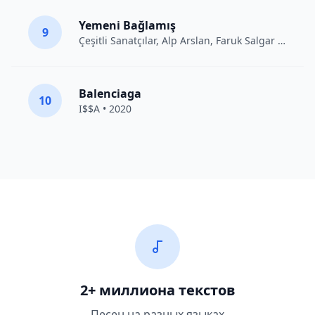
Yemeni Bağlamış
9
Çeşitli Sanatçılar
, Alp Arslan, Faruk Salgar • 2012
Balenciaga
10
I$$A • 2020
2+ миллиона текстов
Песен на разных языках