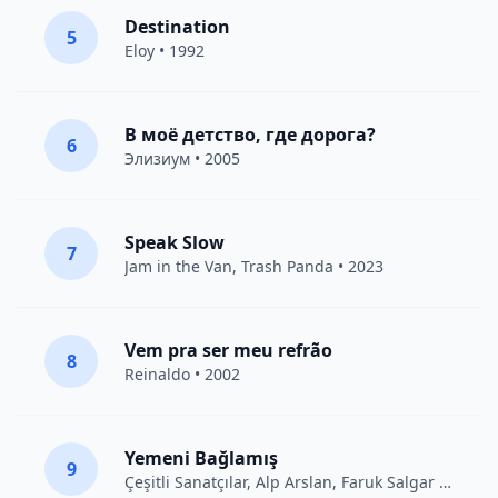
Destination
5
Eloy
• 1992
В моё детство, где дорога?
6
Элизиум
• 2005
Speak Slow
7
Jam in the Van
, Trash Panda • 2023
Vem pra ser meu refrão
8
Reinaldo • 2002
Yemeni Bağlamış
9
Çeşitli Sanatçılar
, Alp Arslan, Faruk Salgar • 2012