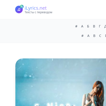
iLyrics.net
Тексты с переводом
#
А
Б
В
Г
#
A
B
C