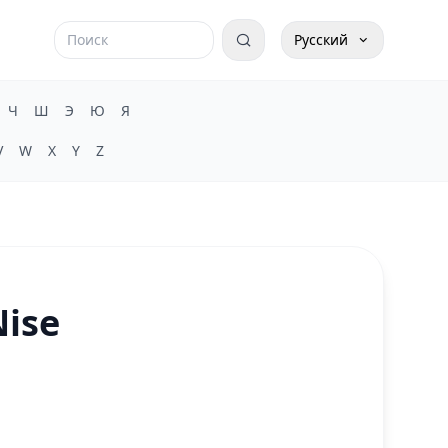
Русский
Ч
Ш
Э
Ю
Я
V
W
X
Y
Z
Nise