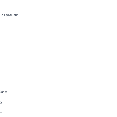
не сумели
 зим
е
т