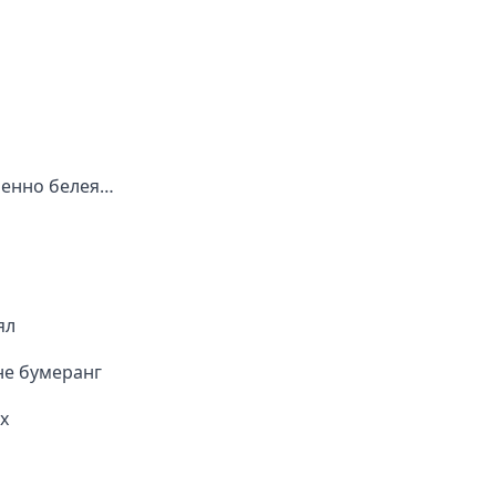
пенно белея…
ял
не бумеранг
х