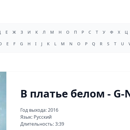
Д
Е
Ж
З
И
К
Л
М
Н
О
П
Р
С
Т
У
Ф
Х
Ц
D
E
F
G
H
I
J
K
L
M
N
O
P
Q
R
S
T
U
В платье белом - G-
Год выхода: 2016
Язык: Русский
Длительность: 3:39