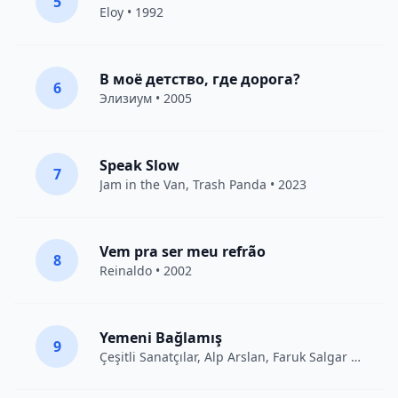
5
Eloy
• 1992
В моё детство, где дорога?
6
Элизиум
• 2005
Speak Slow
7
Jam in the Van
, Trash Panda • 2023
Vem pra ser meu refrão
8
Reinaldo • 2002
Yemeni Bağlamış
9
Çeşitli Sanatçılar
, Alp Arslan, Faruk Salgar • 2012