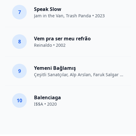
Speak Slow
7
Jam in the Van
, Trash Panda • 2023
Vem pra ser meu refrão
8
Reinaldo • 2002
Yemeni Bağlamış
9
Çeşitli Sanatçılar
, Alp Arslan, Faruk Salgar • 2012
Balenciaga
10
I$$A • 2020