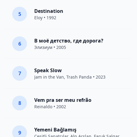
Destination
5
Eloy
• 1992
В моё детство, где дорога?
6
Элизиум
• 2005
Speak Slow
7
Jam in the Van
, Trash Panda • 2023
Vem pra ser meu refrão
8
Reinaldo • 2002
Yemeni Bağlamış
9
Çeşitli Sanatçılar
, Alp Arslan, Faruk Salgar • 2012