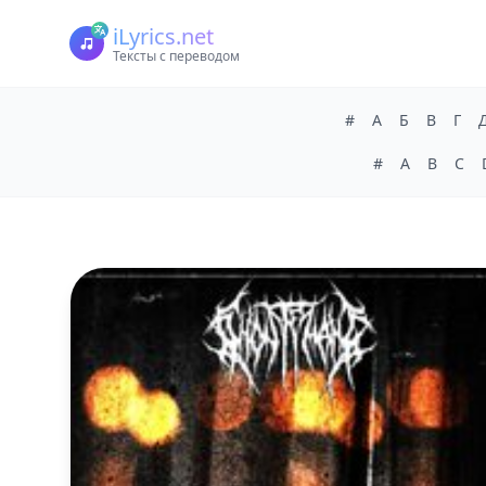
iLyrics.net
Тексты с переводом
#
А
Б
В
Г
#
A
B
C