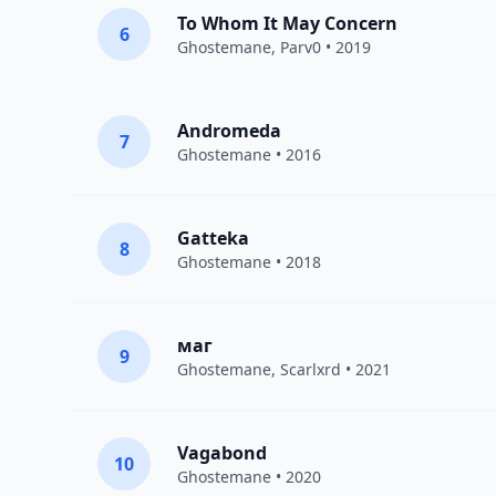
To Whom It May Concern
6
Ghostemane
,
Parv0
• 2019
Andromeda
7
Ghostemane
• 2016
Gatteka
8
Ghostemane
• 2018
маг
9
Ghostemane
,
Scarlxrd
• 2021
Vagabond
10
Ghostemane
• 2020