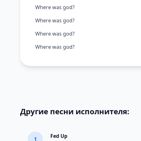
Where was god?
Where was god?
Where was god?
Where was god?
Другие песни исполнителя:
Fed Up
1