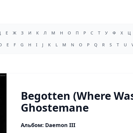
Д
Е
Ж
З
И
К
Л
М
Н
О
П
Р
С
Т
У
Ф
Х
Ц
D
E
F
G
H
I
J
K
L
M
N
O
P
Q
R
S
T
U
Begotten (Where Was
Ghostemane
Альбом: Daemon III