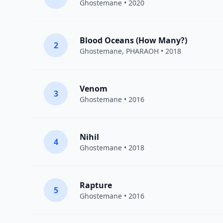
Ghostemane
• 2020
Blood Oceans (How Many?)
2
Ghostemane
,
PHARAOH
• 2018
Venom
3
Ghostemane
• 2016
Nihil
4
Ghostemane
• 2018
Rapture
5
Ghostemane
• 2016