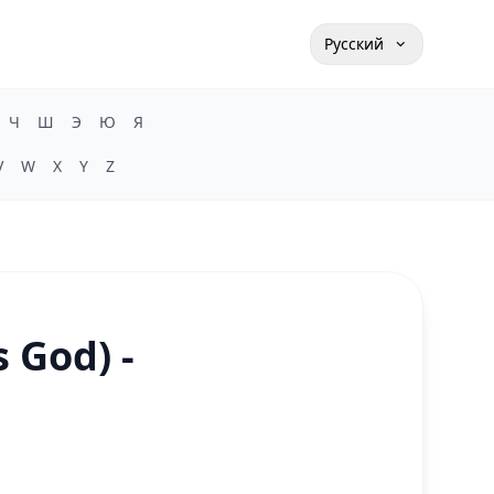
Русский
Ч
Ш
Э
Ю
Я
V
W
X
Y
Z
 God) -