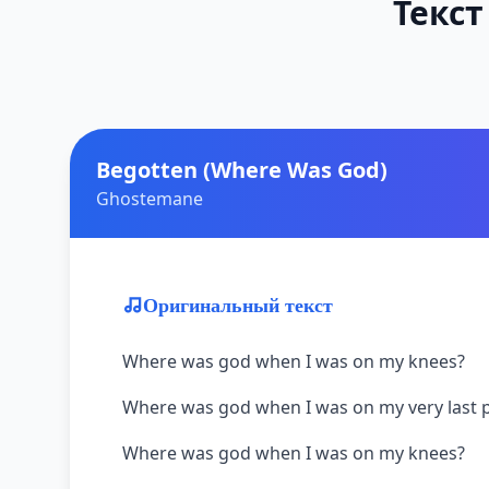
Текст
Begotten (Where Was God)
Ghostemane
Оригинальный текст
Where was god when I was on my knees?
Where was god when I was on my very last p
Where was god when I was on my knees?