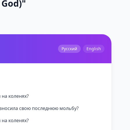
 God)"
Русский
English
л на коленях?
оизносила свою последнюю мольбу?
л на коленях?