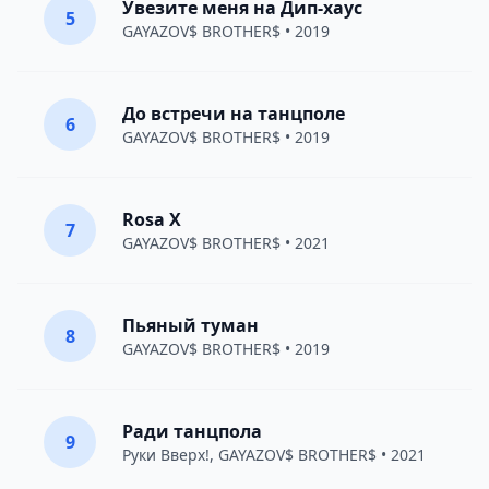
Увезите меня на Дип-хаус
5
GAYAZOV$ BROTHER$
• 2019
До встречи на танцполе
6
GAYAZOV$ BROTHER$
• 2019
Rosa X
7
GAYAZOV$ BROTHER$
• 2021
Пьяный туман
8
GAYAZOV$ BROTHER$
• 2019
Ради танцпола
9
Руки Вверх!
,
GAYAZOV$ BROTHER$
• 2021