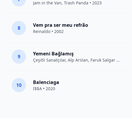
Jam in the Van
, Trash Panda • 2023
Vem pra ser meu refrão
8
Reinaldo • 2002
Yemeni Bağlamış
9
Çeşitli Sanatçılar
, Alp Arslan, Faruk Salgar • 2012
Balenciaga
10
I$$A • 2020