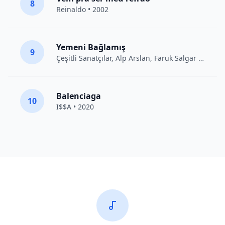
8
Reinaldo • 2002
Yemeni Bağlamış
9
Çeşitli Sanatçılar
, Alp Arslan, Faruk Salgar • 2012
Balenciaga
10
I$$A • 2020