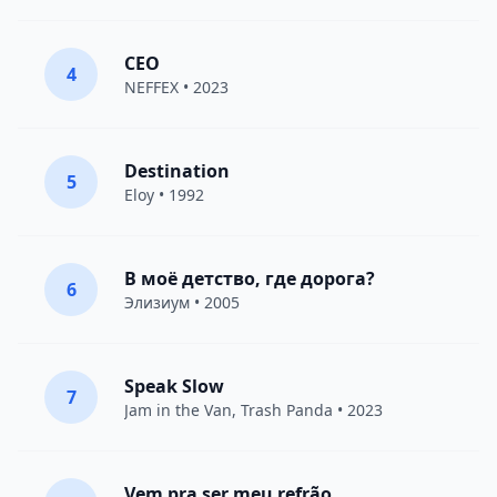
CEO
4
NEFFEX
• 2023
Destination
5
Eloy
• 1992
В моё детство, где дорога?
6
Элизиум
• 2005
Speak Slow
7
Jam in the Van
, Trash Panda • 2023
Vem pra ser meu refrão