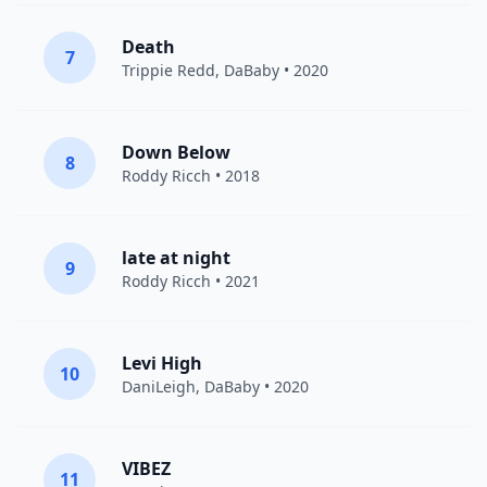
Death
7
Trippie Redd
,
DaBaby
• 2020
Down Below
8
Roddy Ricch
• 2018
late at night
9
Roddy Ricch
• 2021
Levi High
10
DaniLeigh
,
DaBaby
• 2020
VIBEZ
11