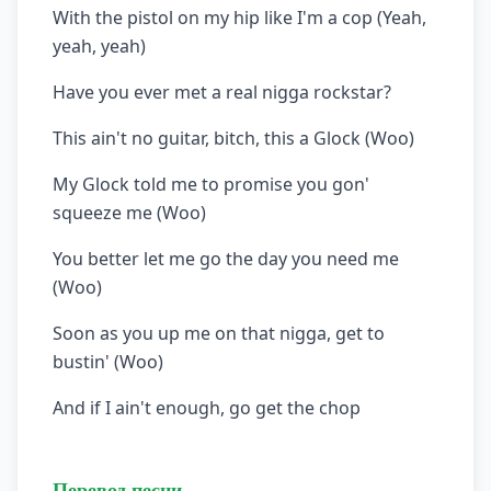
With the pistol on my hip like I'm a cop (Yeah,
yeah, yeah)
Have you ever met a real nigga rockstar?
This ain't no guitar, bitch, this a Glock (Woo)
My Glock told me to promise you gon'
squeeze me (Woo)
You better let me go the day you need me
(Woo)
Soon as you up me on that nigga, get to
bustin' (Woo)
And if I ain't enough, go get the chop
Перевод песни