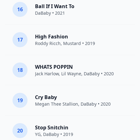
Ball If I Want To
16
DaBaby
• 2021
High Fashion
17
Roddy Ricch
,
Mustard
• 2019
WHATS POPPIN
18
Jack Harlow
,
Lil Wayne
,
DaBaby
• 2020
Cry Baby
19
Megan Thee Stallion
,
DaBaby
• 2020
Stop Snitchin
20
YG
,
DaBaby
• 2019