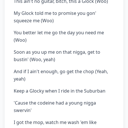
This ain't no guitar, bitch, this a Glock (Woo)
My Glock told me to promise you gon'
squeeze me (Woo)
You better let me go the day you need me
(Woo)
Soon as you up me on that nigga, get to
bustin' (Woo, yeah)
And if I ain't enough, go get the chop (Yeah,
yeah)
Keep a Glocky when I ride in the Suburban
'Cause the codeine had a young nigga
swervin'
I got the mop, watch me wash 'em like