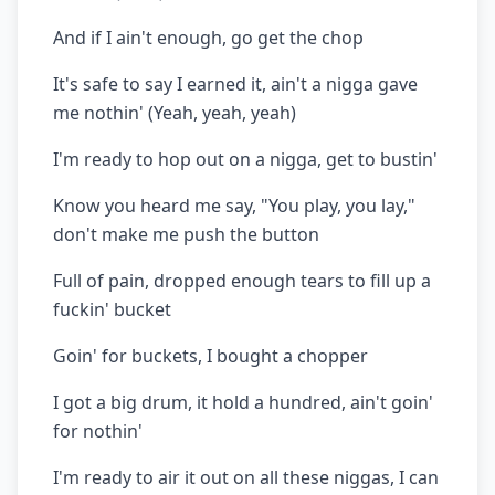
And if I ain't enough, go get the chop
It's safe to say I earned it, ain't a nigga gave
me nothin' (Yeah, yeah, yeah)
I'm ready to hop out on a nigga, get to bustin'
Know you heard me say, "You play, you lay,"
don't make me push the button
Full of pain, dropped enough tears to fill up a
fuckin' bucket
Goin' for buckets, I bought a chopper
I got a big drum, it hold a hundred, ain't goin'
for nothin'
I'm ready to air it out on all these niggas, I can