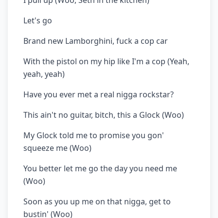
I pull up (Woo, Seth in the kitchen)
Let's go
Brand new Lamborghini, fuck a cop car
With the pistol on my hip like I'm a cop (Yeah,
yeah, yeah)
Have you ever met a real nigga rockstar?
This ain't no guitar, bitch, this a Glock (Woo)
My Glock told me to promise you gon'
squeeze me (Woo)
You better let me go the day you need me
(Woo)
Soon as you up me on that nigga, get to
bustin' (Woo)