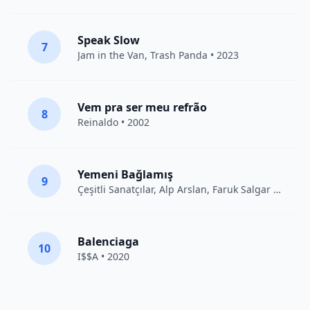
Speak Slow
7
Jam in the Van
, Trash Panda • 2023
Vem pra ser meu refrão
8
Reinaldo • 2002
Yemeni Bağlamış
9
Çeşitli Sanatçılar
, Alp Arslan, Faruk Salgar • 2012
Balenciaga
10
I$$A • 2020