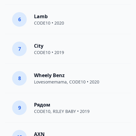
Lamb
6
CODE10
• 2020
City
7
CODE10
• 2019
Wheely Benz
8
Lovesomemama
,
CODE10
• 2020
Рядом
9
CODE10
,
RILEY BABY
• 2019
AXN