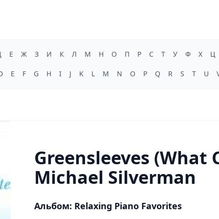
Д
Е
Ж
З
И
К
Л
М
Н
О
П
Р
С
Т
У
Ф
Х
Ц
D
E
F
G
H
I
J
K
L
M
N
O
P
Q
R
S
T
U
Greensleeves (What Ch
Michael Silverman
Альбом: Relaxing Piano Favorites