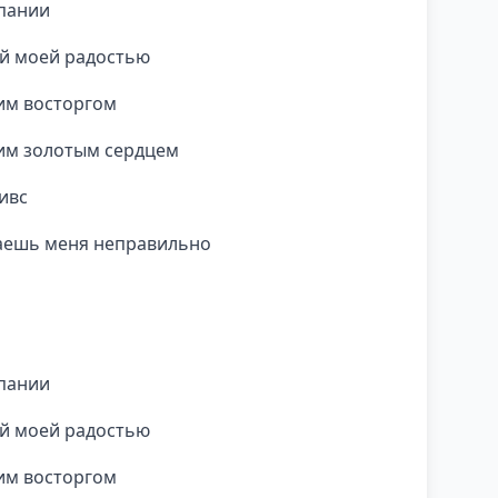
мпании
ей моей радостью
им восторгом
им золотым сердцем
ивс
лаешь меня неправильно
мпании
ей моей радостью
им восторгом