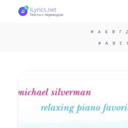
iLyrics.net
Тексты с переводом
#
А
Б
В
Г
#
A
B
C