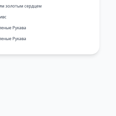
им золотым сердцем
ивс
леные Рукава
леные Рукава